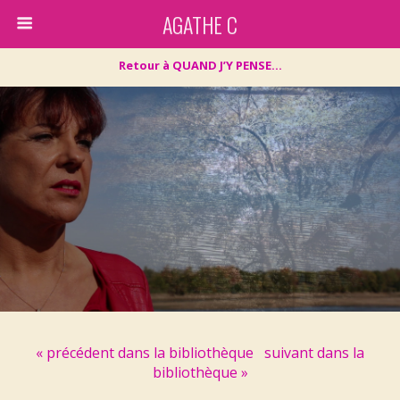
AGATHE C
Retour à QUAND J’Y PENSE…
« précédent dans la bibliothèque
suivant dans la
bibliothèque »