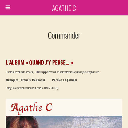
AGATHE C
Commander
L’ALBUM « QUAND J’Y PENSE… »
Un album résolument moderne, 13 titres pop électro où se mêlent tendresse, amour, joie et dynamisme.
Musiques : Francis Jackowski
Paroles : Agathe C
Enregistré, mixé et masterisé au studio TRAM 28 (37)