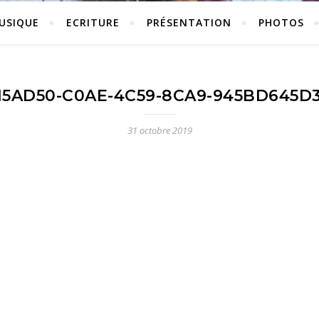
USIQUE
ECRITURE
PRÉSENTATION
PHOTOS
15AD50-C0AE-4C59-8CA9-945BD645D
31 octobre 2019