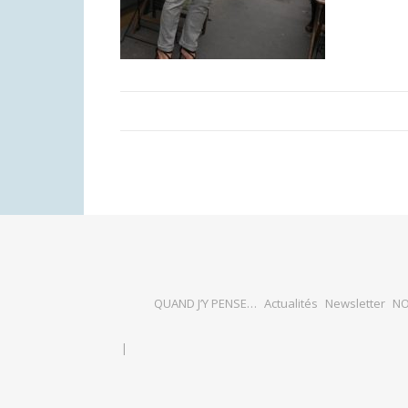
QUAND J’Y PENSE…
Actualités
Newsletter
NO