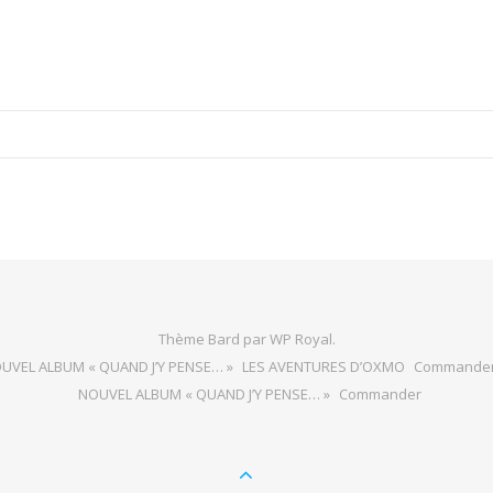
Thème Bard par
WP Royal
.
UVEL ALBUM « QUAND J’Y PENSE… »
LES AVENTURES D’OXMO
Commande
NOUVEL ALBUM « QUAND J’Y PENSE… »
Commander