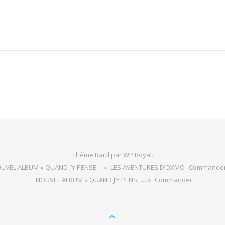
Thème Bard par
WP Royal
.
UVEL ALBUM « QUAND J’Y PENSE… »
LES AVENTURES D’OXMO
Commande
NOUVEL ALBUM « QUAND J’Y PENSE… »
Commander