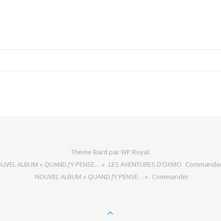
Thème Bard par
WP Royal
.
UVEL ALBUM « QUAND J’Y PENSE… »
LES AVENTURES D’OXMO
Commande
NOUVEL ALBUM « QUAND J’Y PENSE… »
Commander