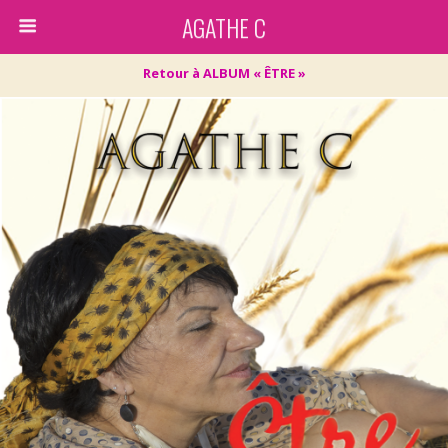
AGATHE C
Retour à ALBUM « ÊTRE »