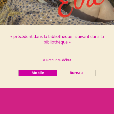
« précédent dans la bibliothèque
suivant dans la
bibliothèque »
Retour au début
Mobile
Bureau