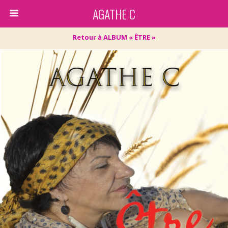
AGATHE C
Retour à ALBUM « ÊTRE »