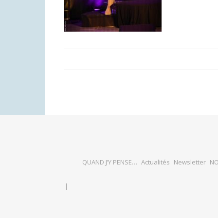
QUAND J’Y PENSE…
Actualités
Newsletter
NO