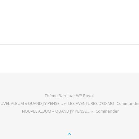
Thème Bard par
WP Royal
.
UVEL ALBUM « QUAND J’Y PENSE… »
LES AVENTURES D’OXMO
Commande
NOUVEL ALBUM « QUAND J’Y PENSE… »
Commander