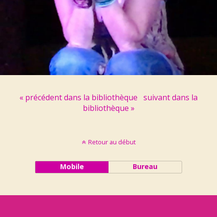
« précédent dans la bibliothèque
suivant dans la
bibliothèque »
Retour au début
Mobile
Bureau