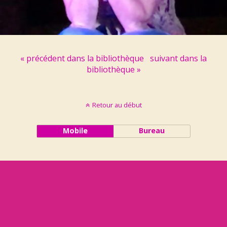
« précédent dans la bibliothèque
suivant dans la
bibliothèque »
Retour au début
Mobile
Bureau