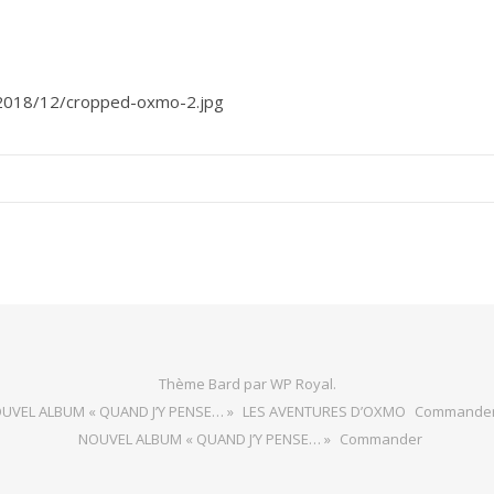
/2018/12/cropped-oxmo-2.jpg
Thème Bard par
WP Royal
.
UVEL ALBUM « QUAND J’Y PENSE… »
LES AVENTURES D’OXMO
Commande
NOUVEL ALBUM « QUAND J’Y PENSE… »
Commander