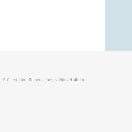
volume.
r
Présentation
Remerciements
Nouvel album