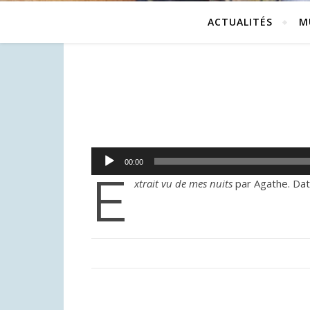
ACTUALITÉS
M
Lecteur
00:00
audio
e
xtrait vu de mes nuits
par Agathe. Date