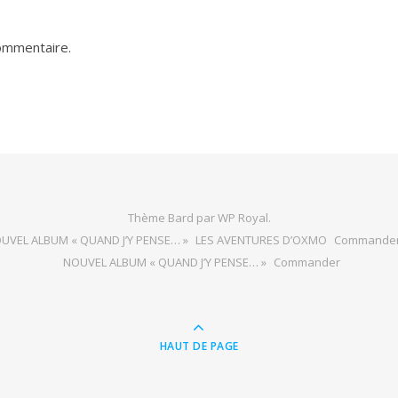
ommentaire.
Thème Bard par
WP Royal
.
UVEL ALBUM « QUAND J’Y PENSE… »
LES AVENTURES D’OXMO
Commande
NOUVEL ALBUM « QUAND J’Y PENSE… »
Commander
HAUT DE PAGE