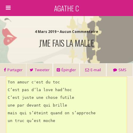
AGATHE C
4 Mars 2019 • Aucun Commentaire
J’ME FAIS LA MALLE
Partager
Tweeter
Épingler
E-mail
SMS
Ton amour c'est du toc
C’est pas d’la love had’hoc
C’est juste une chose futile
une par devant qui brille
mais qui s’éteint quand on s’approche
un truc qu’est moche