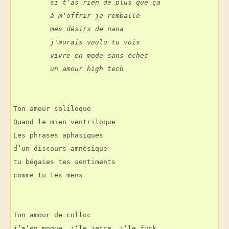
         si t’as rien de plus que ça
         à m’offrir je remballe
         mes désirs de nana
         j'aurais voulu tu vois
         vivre en mode sans échec
         un amour high tech
Ton amour soliloque
Quand le mien ventriloque
Les phrases aphasiques
d’un discours amnésique
tu bégaies tes sentiments
comme tu les mens
Ton amour de colloc
j’m’en moque, j’le jette, j’le fuck