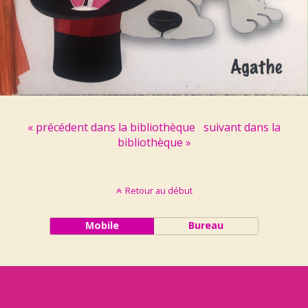
« précédent dans la bibliothèque
suivant dans la
bibliothèque »
Retour au début
Mobile
Bureau