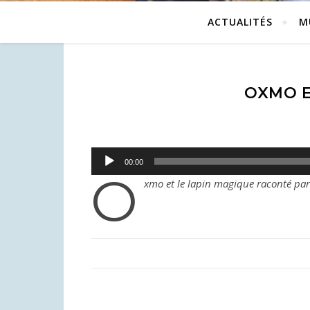
ACTUALITÉS
M
OXMO E
Lecteur
00:00
audio
o
xmo et le lapin magique raconté pa