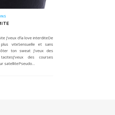
ONS
MITE
te J’veux d’la love interditeDe
lus viteSensuelle et sans
x ôter ton sweat J’veux des
tacitesJ’veux des courses
ur satellitePseudo…