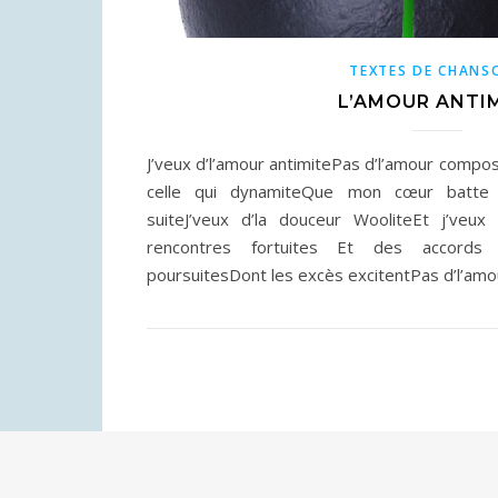
TEXTES DE CHANS
L’AMOUR ANTI
J’veux d’l’amour antimitePas d’l’amour composi
celle qui dynamiteQue mon cœur batte p
suiteJ’veux d’la douceur WooliteEt j’veu
rencontres fortuites Et des accords 
poursuitesDont les excès excitentPas d’l’amo