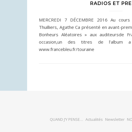
RADIOS ET PR
MERCREDI 7 DÉCEMBRE 2016 Au cours d’
Thuilliers, Agathe Ca présenté en avant-prem
Bonheurs Aléatoires » aux auditeursde Fr
occasion,un des titres de l’album a
www.francebleu.fr/touraine
QUAND J’Y PENSE…
Actualités
Newsletter
NO