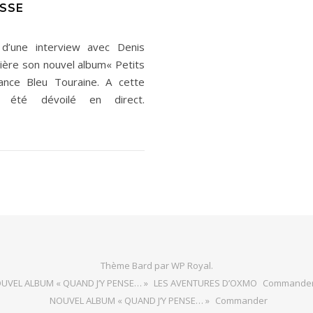
ESSE
une interview avec Denis
ière son nouvel album« Petits
ance Bleu Touraine. A cette
 été dévoilé en direct.
Thème Bard par
WP Royal
.
UVEL ALBUM « QUAND J’Y PENSE… »
LES AVENTURES D’OXMO
Commande
NOUVEL ALBUM « QUAND J’Y PENSE… »
Commander