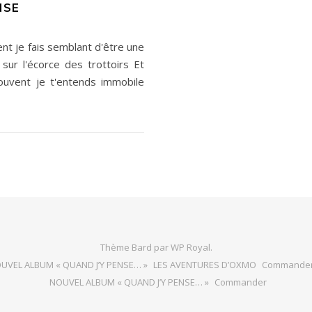
NSE
ent je fais semblant d'être une
sur l'écorce des trottoirs Et
Souvent je t'entends immobile
Thème Bard par
WP Royal
.
UVEL ALBUM « QUAND J’Y PENSE… »
LES AVENTURES D’OXMO
Commande
NOUVEL ALBUM « QUAND J’Y PENSE… »
Commander