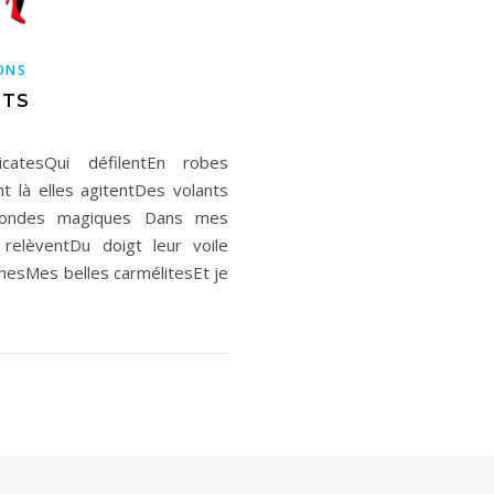
ONS
ITS
atesQui défilentEn robes
 agitentDes volants
s rondes magiques Dans mes
elèventDu doigt leur voile
s belles carmélitesEt je