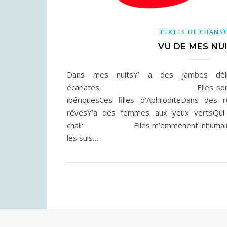
TEXTES DE CHANS
VU DE MES NU
Dans mes nuitsY’ a des jambes délic
écarlates Elles sont là elles
ibériquesCes filles d’AphroditeDans de
rêvesY’a des femmes aux yeux vertsQui r
chair Elles m’emmènent inhumainesMe
les suis…