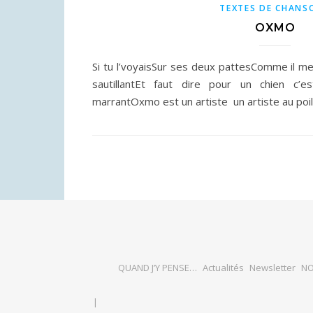
TEXTES DE CHANS
OXMO
Si tu l’voyaisSur ses deux pattesComme il me
sautillantEt faut dire pour un chien c’e
marrantOxmo est un artiste un artist
QUAND J’Y PENSE…
Actualités
Newsletter
NO