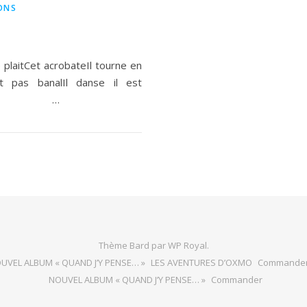
ONS
 plaitCet acrobateIl tourne en
st pas banalIl danse il est
e au poil …
Thème Bard par
WP Royal
.
UVEL ALBUM « QUAND J’Y PENSE… »
LES AVENTURES D’OXMO
Commande
NOUVEL ALBUM « QUAND J’Y PENSE… »
Commander