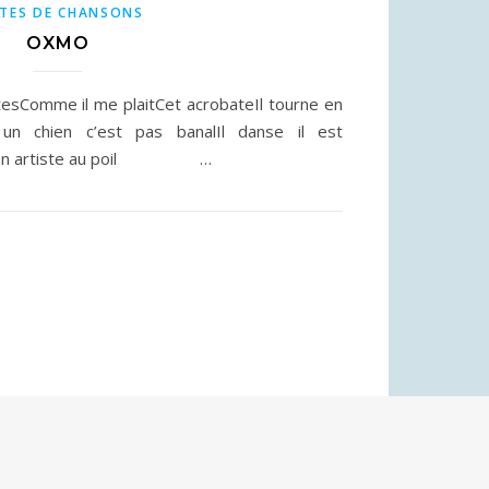
TES DE CHANSONS
OXMO
ttesComme il me plaitCet acrobateIl tourne en
r un chien c’est pas banalIl danse il est
te un artiste au poil …