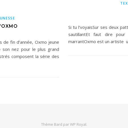
TEX
EUNESSE
D’OXMO
Si tu l’voyaisSur ses deux pa
sautillantEt faut dire pou
marrantOxmo est un artis
 de fin d’année, Oxmo jeune
de son nez pour le plus grand
llustrés composent la série des
Thème Bard par
WP Royal
.