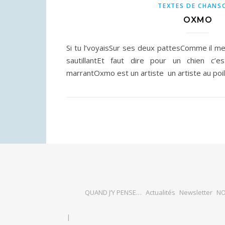
TEXTES DE CHANS
OXMO
Si tu l’voyaisSur ses deux pattesComme il me
sautillantEt faut dire pour un chien c’e
marrantOxmo est un artiste un artist
QUAND J’Y PENSE…
Actualités
Newsletter
NO