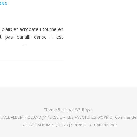
ONS
 plaitCet acrobateIl tourne en
st pas banalIl danse il est
e au poil …
Thème Bard par
WP Royal
.
UVEL ALBUM « QUAND J’Y PENSE… »
LES AVENTURES D’OXMO
Commande
NOUVEL ALBUM « QUAND J’Y PENSE… »
Commander