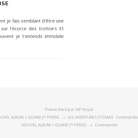
NSE
ent je fais semblant d'être une
sur l'écorce des trottoirs Et
Souvent je t'entends immobile
Thème Bard par
WP Royal
.
UVEL ALBUM « QUAND J’Y PENSE… »
LES AVENTURES D’OXMO
Commande
NOUVEL ALBUM « QUAND J’Y PENSE… »
Commander