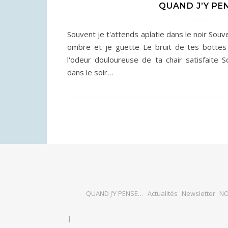
QUAND J’Y PE
Souvent je t'attends aplatie dans le noir Souv
ombre et je guette Le bruit de tes bottes 
l'odeur douloureuse de ta chair satisfaite 
dans le soir…
QUAND J’Y PENSE…
Actualités
Newsletter
NO