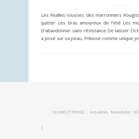
Les feuilles rousses des marronniers Rougiss
quitter Les bras amoureux de l’été Les moi
D’abandonner sans résistance De laisser Oc
a posé sur sa peau, Frileuse comme unique j
QUAND J’Y PENSE…
Actualités
Newsletter
NO