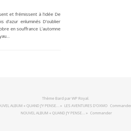
ent et frémissent à l’idée De
s d’azur enluminés D’oublier
tobre en souffrance L’automne
oyau…
Thème Bard par
WP Royal
.
UVEL ALBUM « QUAND J’Y PENSE… »
LES AVENTURES D’OXMO
Commande
NOUVEL ALBUM « QUAND J’Y PENSE… »
Commander