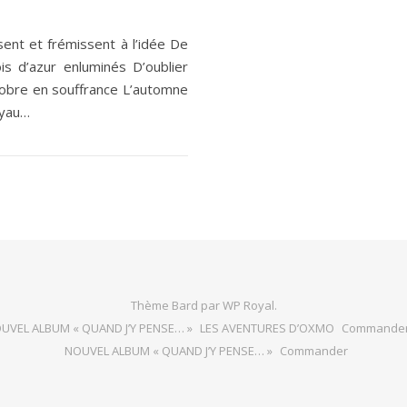
ent et frémissent à l’idée De
s d’azur enluminés D’oublier
tobre en souffrance L’automne
oyau…
Thème Bard par
WP Royal
.
UVEL ALBUM « QUAND J’Y PENSE… »
LES AVENTURES D’OXMO
Commande
NOUVEL ALBUM « QUAND J’Y PENSE… »
Commander