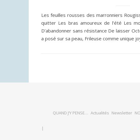
Les feuilles rousses des marronniers Rougiss
quitter Les bras amoureux de l’été Les moi
D’abandonner sans résistance De laisser Oc
a posé sur sa peau, Frileuse comme unique j
QUAND J’Y PENSE…
Actualités
Newsletter
NO