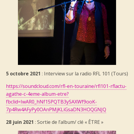
5 octobre 2021
: Interview sur la radio RFL 101 (Tours)
https://soundcloud.com/rfl-en-touraine/rfl101-rflactu-
agathe-c-4eme-album-etre?
fbclid=IwAR0_hNf15PQTB3ySAXWf9ooK-
7p4Rw4AFyPy0OAnPMjKLiGsaDN3HOQGNJQ
28 juin 2021
: Sortie de l’album/ clé « ÊTRE »