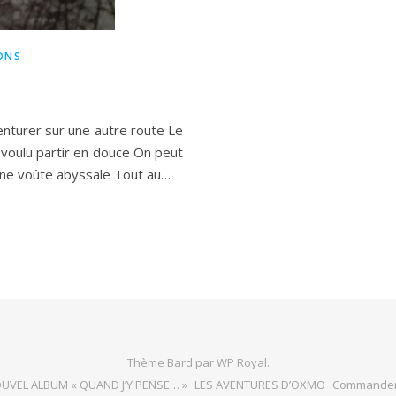
ONS
venturer sur une autre route Le
 voulu partir en douce On peut
d'une voûte abyssale Tout au…
Thème Bard par
WP Royal
.
UVEL ALBUM « QUAND J’Y PENSE… »
LES AVENTURES D’OXMO
Commande