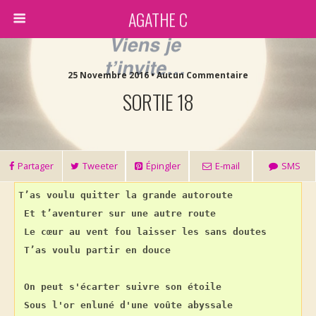
AGATHE C
25 Novembre 2016 • Aucun Commentaire
SORTIE 18
Partager
Tweeter
Épingler
E-mail
SMS
T’as voulu quitter la grande autoroute
Et t’aventurer sur une autre route
Le cœur au vent fou laisser les sans doutes
T’as voulu partir en douce
On peut s'écarter suivre son étoile
Sous l'or enluné d'une voûte abyssale