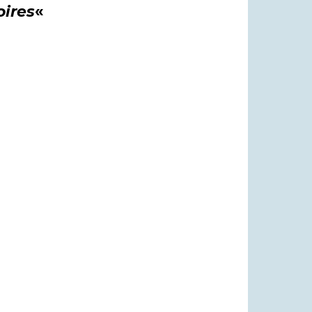
oires
«