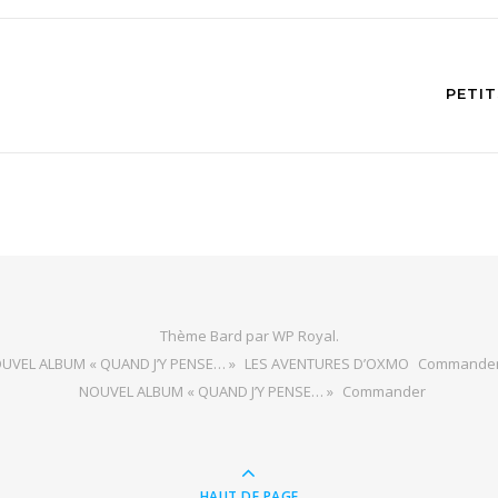
PETIT
Thème Bard par
WP Royal
.
UVEL ALBUM « QUAND J’Y PENSE… »
LES AVENTURES D’OXMO
Commande
NOUVEL ALBUM « QUAND J’Y PENSE… »
Commander
HAUT DE PAGE