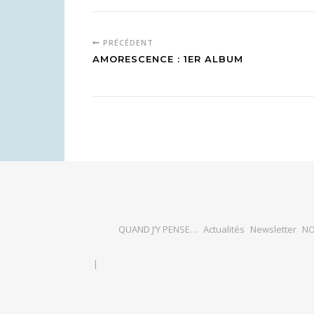
PRÉCÉDENT
AMORESCENCE : 1ER ALBUM
QUAND J’Y PENSE…
Actualités
Newsletter
NO