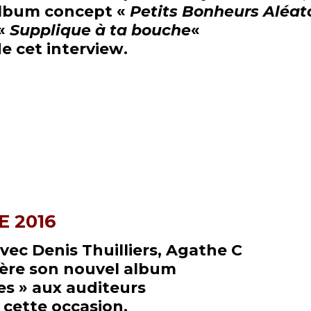
album concept «
Petits Bonheurs
Aléat
 «
Supplique à ta bouche
«
de cet interview
.
 2016
vec Denis Thuilliers, Agathe C
ière son nouvel album
es » aux auditeurs
 cette occasion,