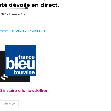
été dévoilé en direct.
ine
- France Bleu
www.francebleu.fr/touraine
interview