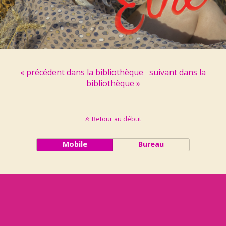
« précédent dans la bibliothèque
suivant dans la
bibliothèque »
Retour au début
Mobile
Bureau