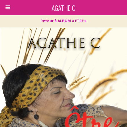
AGATHE C
Retour à ALBUM « ÊTRE »