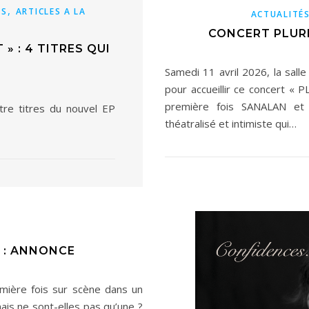
,
MS
ARTICLES A LA
ACTUALITÉ
CONCERT PLURI
 » : 4 TITRES QUI
Samedi 11 avril 2026, la sall
pour accueillir ce concert « 
première fois SANALAN e
tre titres du nouvel EP
théatralisé et intimiste qui…
 : ANNONCE
ière fois sur scène dans un
mais ne sont-elles pas qu’une ?