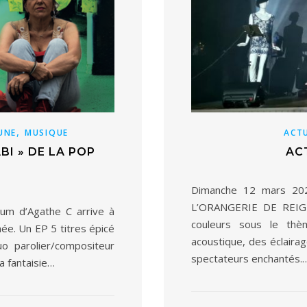
,
 UNE
MUSIQUE
ACT
BI » DE LA POP
AC
Dimanche 12 mars 20
L’ORANGERIE DE REIGN
m d’Agathe C arrive à
couleurs sous le thè
ée. Un EP 5 titres épicé
acoustique, des éclairag
o parolier/compositeur
spectateurs enchantés.
a fantaisie…