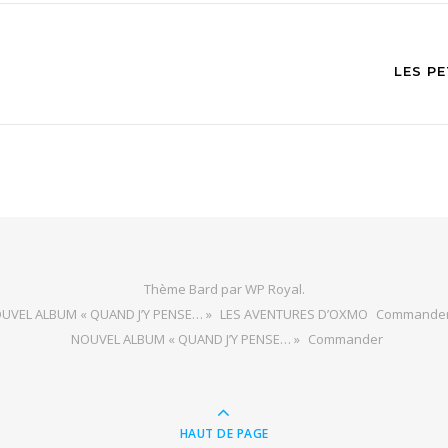
LES P
Thème Bard par
WP Royal
.
UVEL ALBUM « QUAND J’Y PENSE… »
LES AVENTURES D’OXMO
Commande
NOUVEL ALBUM « QUAND J’Y PENSE… »
Commander
HAUT DE PAGE