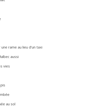
e
r une rame au lieu d’un taxi
Malbec aussi
es vies
 pis
tombée
uée au sol