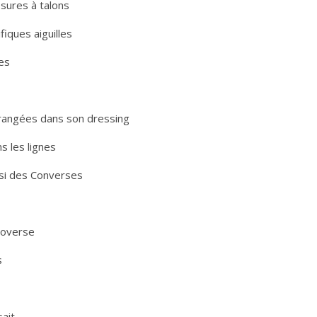
sures à talons
iques aiguilles
les
rangées dans son dressing
s les lignes
oisi des Converses
troverse
s
sait