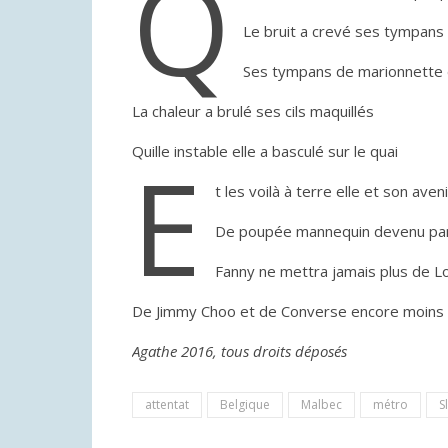
Q
Le bruit a crevé ses tympans 
Ses tympans de marionnette 
La chaleur a brulé ses cils maquillés
Quille instable elle a basculé sur le quai
E
t les voilà à terre elle et son aveni
De poupée mannequin devenu pan
Fanny ne mettra jamais plus de L
De Jimmy Choo et de Converse encore moins
Agathe 2016, tous droits d
é
pos
é
s
attentat
Belgique
Malbec
métro
S