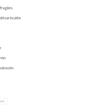
fragiles
désarticulée
r
tin
ouboutin
lam