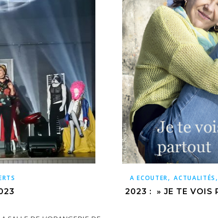
,
ERTS
A ECOUTER
ACTUALITÉS
023
2023 : » JE TE VOIS