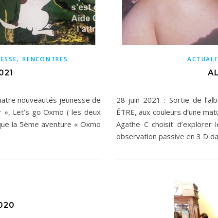
,
NESSE
RENCONTRES
ACTUALI
021
AL
uatre nouveautés jeunesse de
28 juin 2021 : Sortie de l’
r », Let’s go Oxmo ( les deux
ÊTRE, aux couleurs d’une matur
i que la 5ème aventure « Oxmo
Agathe C choisit d’explorer l
observation passive en 3 D d
020