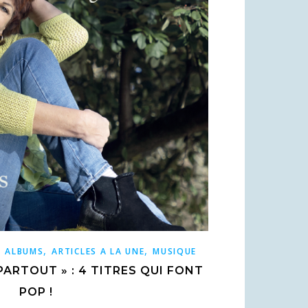
,
,
,
ALBUMS
ARTICLES A LA UNE
MUSIQUE
 PARTOUT » : 4 TITRES QUI FONT
POP !