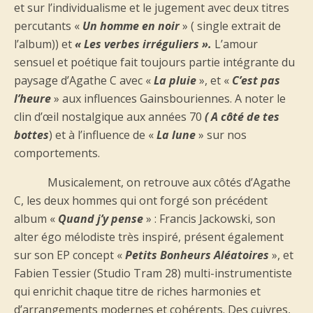
et sur l’individualisme et le jugement avec deux titres
percutants «
Un homme en noir
» ( single extrait de
l’album)) et
« Les verbes irréguliers ».
L’amour
sensuel et poétique fait toujours partie intégrante du
paysage d’Agathe C avec «
La pluie
», et «
C’est pas
l’heure
» aux influences Gainsbouriennes. A noter le
clin d’œil nostalgique aux années 70
( A côté de tes
bottes
) et à l’influence de «
La lune
» sur nos
comportements.
Musicalement, on retrouve aux côtés d’Agathe
C, les deux hommes qui ont forgé son précédent
album «
Quand j’y pense
» : Francis Jackowski, son
alter égo mélodiste très inspiré, présent également
sur son EP concept «
Petits Bonheurs Aléatoires
», et
Fabien Tessier (Studio Tram 28) multi-instrumentiste
qui enrichit chaque titre de riches harmonies et
d’arrangements modernes et cohérents. Des cuivres,