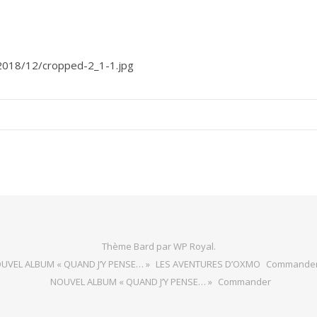
/2018/12/cropped-2_1-1.jpg
Thème Bard par
WP Royal
.
UVEL ALBUM « QUAND J’Y PENSE… »
LES AVENTURES D’OXMO
Commande
NOUVEL ALBUM « QUAND J’Y PENSE… »
Commander