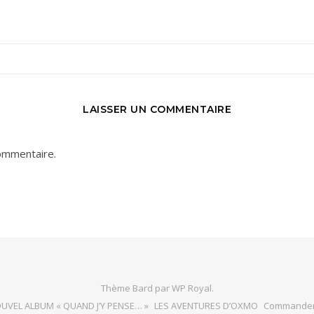
LAISSER UN COMMENTAIRE
ommentaire.
Thème Bard par
WP Royal
.
UVEL ALBUM « QUAND J’Y PENSE… »
LES AVENTURES D’OXMO
Commande