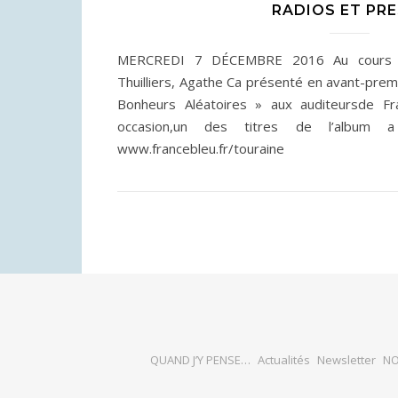
RADIOS ET PR
MERCREDI 7 DÉCEMBRE 2016 Au cours d’
Thuilliers, Agathe Ca présenté en avant-prem
Bonheurs Aléatoires » aux auditeursde Fr
occasion,un des titres de l’album a
www.francebleu.fr/touraine
QUAND J’Y PENSE…
Actualités
Newsletter
NO