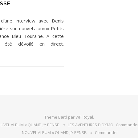
ESSE
une interview avec Denis
ière son nouvel album« Petits
ance Bleu Touraine. A cette
 été dévoilé en direct.
Thème Bard par
WP Royal
.
UVEL ALBUM « QUAND J’Y PENSE… »
LES AVENTURES D’OXMO
Commande
NOUVEL ALBUM « QUAND J’Y PENSE… »
Commander