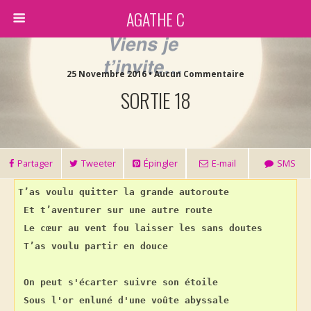
AGATHE C
25 Novembre 2016 • Aucun Commentaire
SORTIE 18
Partager
Tweeter
Épingler
E-mail
SMS
T’as voulu quitter la grande autoroute
Et t’aventurer sur une autre route
Le cœur au vent fou laisser les sans doutes
T’as voulu partir en douce
On peut s'écarter suivre son étoile
Sous l'or enluné d'une voûte abyssale