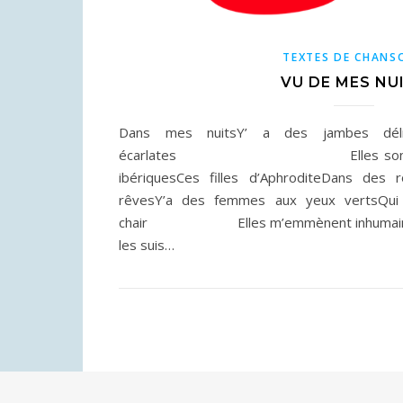
TEXTES DE CHANS
VU DE MES NU
Dans mes nuitsY’ a des jambes délic
écarlates Elles sont là elles
ibériquesCes filles d’AphroditeDans de
rêvesY’a des femmes aux yeux vertsQui r
chair Elles m’emmènent inhumainesMe
les suis…