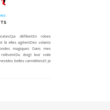
ONS
ITS
atesQui défilentEn robes
 agitentDes volants
s rondes magiques Dans mes
elèventDu doigt leur voile
s belles carmélitesEt je